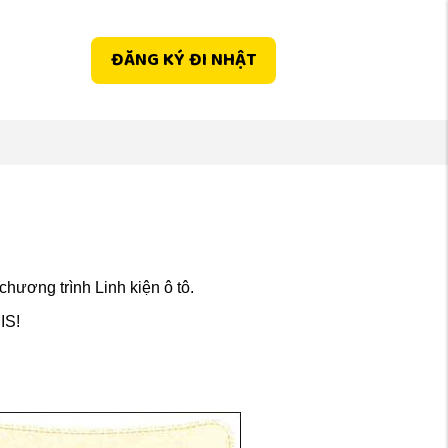
ĐĂNG KÝ ĐI NHẬT
ương trình Linh kiện ô tô.
IS!