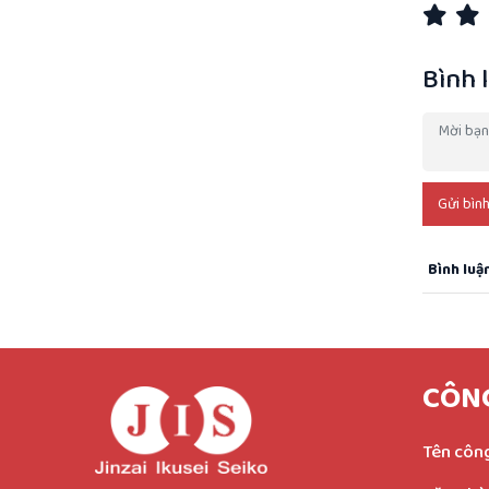
Bình 
Gửi bình
Bình luậ
CÔNG
Tên công