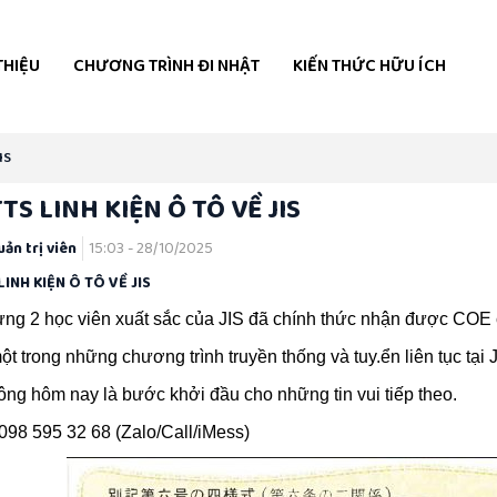
THIỆU
CHƯƠNG TRÌNH ĐI NHẬT
KIẾN THỨC HỮU ÍCH
IS
TS LINH KIỆN Ô TÔ VỀ JIS
ản trị viên
15:03 - 28/10/2025
LINH KIỆN Ô TÔ VỀ JIS
g 2 học viên xuất sắc của JIS đã chính thức nhận được COE ch
ột trong những chương trình truyền thống và tuy.ển liên tục tại J
ng hôm nay là bước khởi đầu cho những tin vui tiếp theo.
 098 595 32 68 (Zalo/Call/iMess)