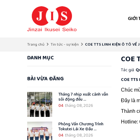
GIỚI 
COE TTS LINH KIỆN Ô TÔ VỀ J
Trang chủ
Tin tức - sự kiện
COE T
DANH MỤC
Tác giả
Qu
BÀI VỪA ĐĂNG
COE TTS 
Chúc mừn
Tháng 7 nhịp xuất cảnh vẫn
sôi động đều ...
Đây là m
04
tháng 08, 2026
Thành cô
Hotline:
Phỏng Vấn Chương Trình
Tokutei Lái Xe Đầu ...
04
tháng 08, 2026